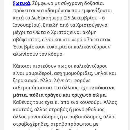
ξωτικά
. Σύμφωνα με σύγχρονη δοξασία,
πρόκειται για «δαιμόνια» που εμφανίζονται
κατά το Δωδεκαήμερο (25 Δεκεμβρίου – 6
Ιανουαρίου). Επειδή από τα Χριστούγεννα
μέχρι τα Φώτα ο Χριστός είναι ακόμη
αβάφτιστος, είναι και «τα νερά αβάφτιστα».
Έτσι βρίσκουν ευκαιρία οι καλικάντζαροι ν’
αλωνίσουν τον κόσμο.
Κάποιοι πιστεύουν πως οι καλικάντζαροι
είναι μαυριδεροί, ασχημομούριδες, ψηλοί και
ξερακιανοί. Άλλοι λένε ότι φοράνε
σιδεροπάπουτσα. Για άλλους, έχουν
κόκκινα
μάτια, πόδια τράγου και τριχωτό σώμα
.
Καθένας τους έχει κι από ένα κουσούρι. Άλλος
κουτσός, άλλος στραβός ή μονόφθαλμος,
άλλος μονοπόδαρος ή στραβοπόδαρος, άλλοι
στραβοχέρηδες, στραβοπρόσωποι, με