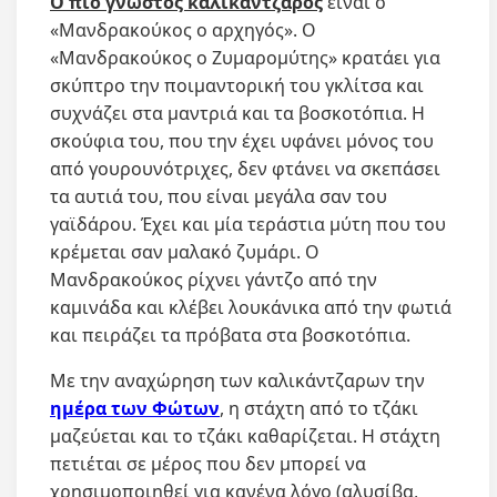
Ο πιο γνωστός καλικάντζαρος
είναι ο
«Μανδρακούκος ο αρχηγός». Ο
«Μανδρακούκος ο Ζυμαρομύτης» κρατάει για
σκύπτρο την ποιμαντορική του γκλίτσα και
συχνάζει στα μαντριά και τα βοσκοτόπια. Η
σκούφια του, που την έχει υφάνει μόνος του
από γουρουνότριχες, δεν φτάνει να σκεπάσει
τα αυτιά του, που είναι μεγάλα σαν του
γαϊδάρου. Έχει και μία τεράστια μύτη που του
κρέμεται σαν μαλακό ζυμάρι. Ο
Μανδρακούκος ρίχνει γάντζο από την
καμινάδα και κλέβει λουκάνικα από την φωτιά
και πειράζει τα πρόβατα στα βοσκοτόπια.
Με την αναχώρηση των καλικάντζαρων την
ημέρα των Φώτων
, η στάχτη από το τζάκι
μαζεύεται και το τζάκι καθαρίζεται. Η στάχτη
πετιέται σε μέρος που δεν μπορεί να
χρησιμοποιηθεί για κανένα λόγο (αλυσίβα,