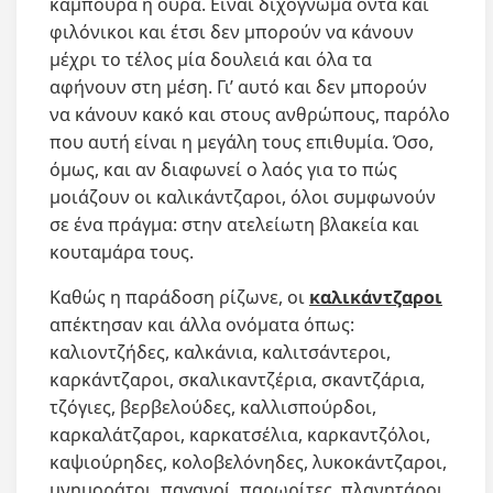
καμπούρα ή ουρά. Είναι διχόγνωμα όντα και
φιλόνικοι και έτσι δεν μπορούν να κάνουν
μέχρι το τέλος μία δουλειά και όλα τα
αφήνουν στη μέση. Γι’ αυτό και δεν μπορούν
να κάνουν κακό και στους ανθρώπους, παρόλο
που αυτή είναι η μεγάλη τους επιθυμία. Όσο,
όμως, και αν διαφωνεί ο λαός για το πώς
μοιάζουν οι καλικάντζαροι, όλοι συμφωνούν
σε ένα πράγμα: στην ατελείωτη βλακεία και
κουταμάρα τους.
Καθώς η παράδοση ρίζωνε, οι
καλικάντζαροι
απέκτησαν και άλλα ονόματα όπως:
καλιοντζήδες, καλκάνια, καλιτσάντεροι,
καρκάντζαροι, σκαλικαντζέρια, σκαντζάρια,
τζόγιες, βερβελούδες, καλλισπούρδοι,
καρκαλάτζαροι, καρκατσέλια, καρκαντζόλοι,
καψιούρηδες, κολοβελόνηδες, λυκοκάντζαροι,
μνημοράτοι, παγανοί, παρωρίτες, πλανητάροι,