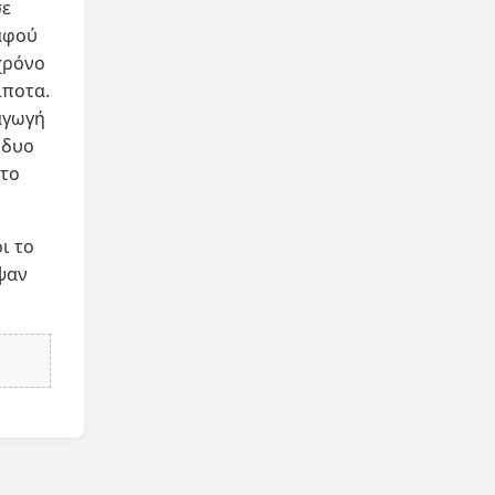
σε
 αφού
χρόνο
ίποτα.
αγωγή
 δυο
 το
ι το
ψαν