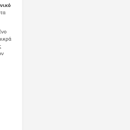
ενικό
 τα
ένο
μικρά
ς
ον