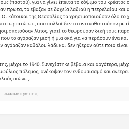
πους (παστού), για να γίνει έπειτα το κόψιμο του κρέατος 
ναν πρώτα, το έβαζαν σε δοχεία λαδιού ή πετρελαίου και
 Οι κάτοικοι της Θεσσαλίας το χρησιμοποιούσαν όλο το 
στα περιπτώσεις που πολλοί δεν το αντικαθιστούσαν με τ
ησιμοποιούσαν λίπος, γιατί το θεωρούσαν δική τους παρ
 που το αγόραζαν μισή ή μια οκά για να περάσουν ένα και
εν αγόραζαν καθόλου λάδι και δεν ήξεραν ούτε ποιο είναι
της, μέχρι το 1940. Συνεχίστηκε βέβαια και αργότερα, μέχρ
 εμφύλιος πόλεμος, ανέκοψαν τον ενθουσιασμό και ανέτρε
λλούς αιώνες.
ΔΙΑΦΗΜΙΣΗ (BOTTOM)