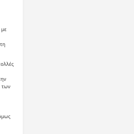
 με
 τη
πολλές
την
ο των
 όμως