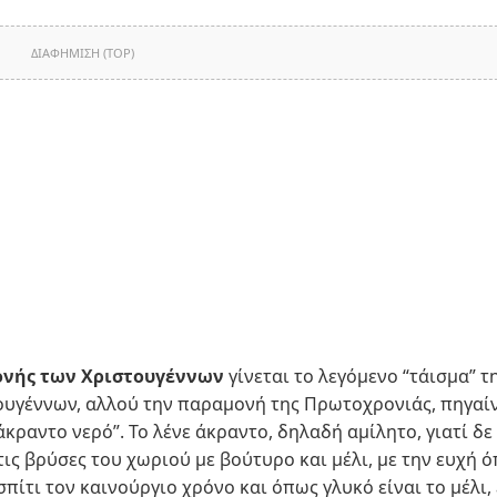
ΔΙΑΦΗΜΙΣΗ (TOP)
νής των Χριστουγέννων
γίνεται το λεγόμενο “τάισμα” τ
τουγέννων, αλλού την παραμονή της Πρωτοχρονιάς, πηγαί
άκραντο νερό”. Το λένε άκραντο, δηλαδή αμίλητο, γιατί δε
τις βρύσες του χωριού με βούτυρο και μέλι, με την ευχή 
σπίτι τον καινούργιο χρόνο και όπως γλυκό είναι το μέλι, 