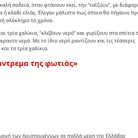
 καλή σοδειά, όταν φτάνουν εκεί, την “ταΐζουν”, με διάφορ
α ή κλαδί ελιάς. Έλεγαν μάλιστα πως όποια θα πήγαινε π
ερή ολόκληρο το χρόνο.
ι τρία χαλίκια, “κλέβουν νερό” και γυρίζουν στα σπίτια 
κραντο νερό. Με το ίδιο νερό ραντίζουν και τις τέσσερις
και τα τρία χαλίκια.
άντρεμα της φωτιάς»
μονή των Χριστουγέννων σε πολλά μέρη της Ελλάδας