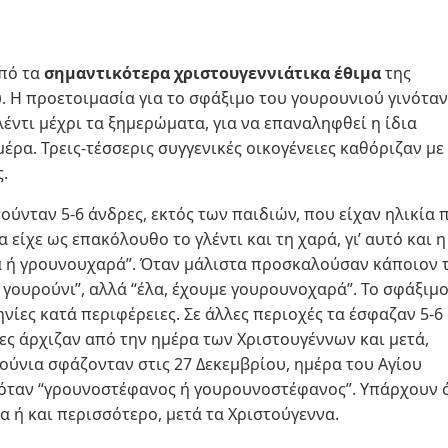
πό τα
σημαντικότερα χριστουγεννιάτικα έθιμα
της
. Η προετοιμασία για το σφάξιμο του γουρουνιού γινόταν
έντι μέχρι τα ξημερώματα, για να επαναληφθεί η ίδια
έρα. Τρεις-τέσσερις συγγενικές οικογένειες καθόριζαν με
.
ούνταν 5-6 άνδρες, εκτός των παιδιών, που είχαν ηλικία 
 είχε ως επακόλουθο το γλέντι και τη χαρά, γι’ αυτό και η
 ή γρουνουχαρά”. Όταν μάλιστα προσκαλούσαν κάποιον 
 γουρούνι”, αλλά “έλα, έχουμε γουρουνοχαρά”. Το σφάξιμ
νίες κατά περιφέρειες. Σε άλλες περιοχές τα έσφαζαν 5-6
λες άρχιζαν από την ημέρα των Χριστουγέννων και μετά,
ούνια σφάζονταν στις 27 Δεκεμβρίου, ημέρα του Αγίου
μαζόταν “γρουνοστέφανος ή γουρουνοστέφανος”. Υπάρχουν
α ή και περισσότερο, μετά τα Χριστούγεννα.