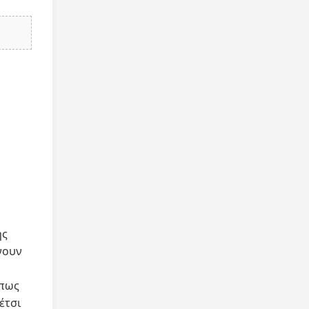
ης
νουν
όπως
έτσι